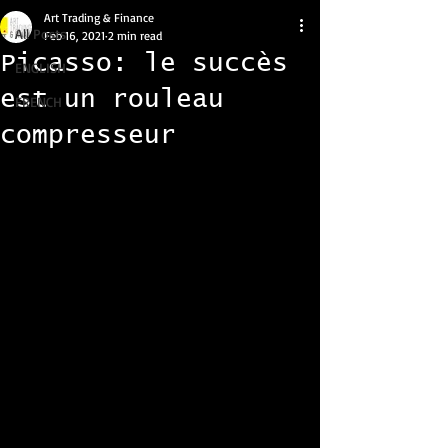
Art Trading & Finance
All Posts
Feb 16, 2021
2 min read
Picasso: le succès
ENGLISH
est un rouleau
FRENCH
compresseur