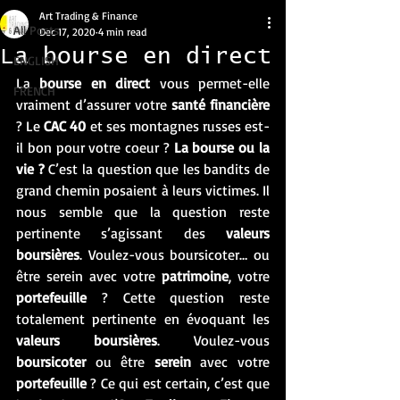
Art Trading & Finance
All Posts
Dec 17, 2020
4 min read
La bourse en direct
ENGLISH
La 
bourse en direct 
vous permet-elle 
FRENCH
vraiment d’assurer votre 
santé financière
? Le 
CAC 40
 et ses montagnes russes est-
il bon pour votre coeur ? 
La bourse ou la 
vie ?
 C’est la question que les bandits de 
grand chemin posaient à leurs victimes. Il 
nous semble que la question reste 
pertinente s’agissant des 
valeurs 
boursières
. Voulez-vous boursicoter… ou 
être serein avec votre 
patrimoine
, votre 
portefeuille
 ? Cette question reste 
totalement pertinente en évoquant les 
valeurs boursières
. Voulez-vous 
boursicoter
 ou être 
serein
 avec votre 
portefeuille
 ? Ce qui est certain, c’est que 