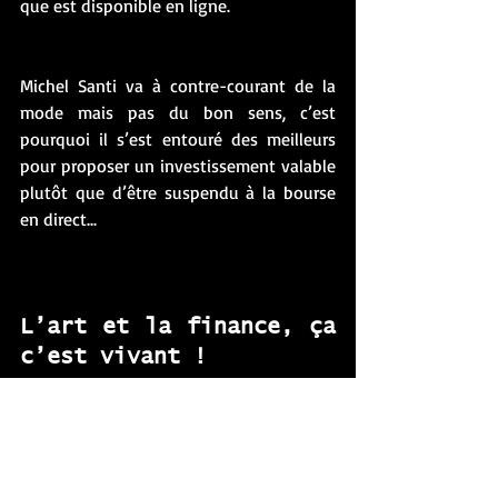
que est disponible en ligne. 
Michel Santi va à contre-courant de la 
mode mais pas du bon sens, c’est 
pourquoi il s’est entouré des meilleurs 
pour proposer un investissement valable 
plutôt que d’être suspendu à la bourse 
en direct...
L’art et la finance, ça 
c’est vivant ! 
L’art et la finance, c’est vivant. Cela se 
touche, se discute. Se négocie. Michel 
Santi et son équipe sont des champions 
de la négociation et de la vraie 
connaissance artistique de la valeur des 