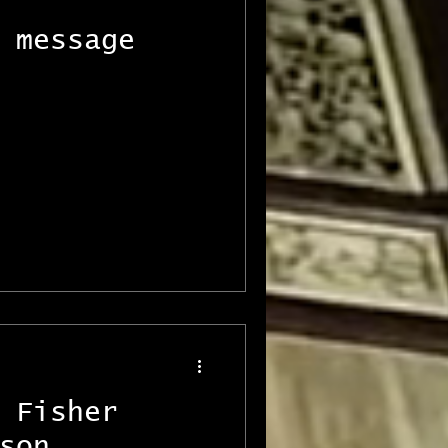
 message
 Fisher
son...