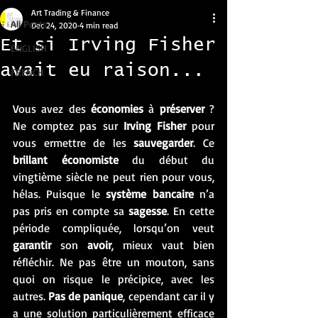
Art Trading & Finance
All Posts
Dec 24, 2020
4 min read
Et si Irving Fisher
ENGLISH
avait eu raison...
FRENCH
Vous avez des 
économies
 à 
préserver
 ? 
Ne comptez pas sur 
Irving Fisher
 pour 
vous ermettre de les 
sauvegarder
. Ce 
brillant économiste
 du début du 
vingtième siècle ne peut rien pour vous, 
hélas. Puisque le
 système bancaire
 n’a 
pas pris en compte sa 
sagesse
. En cette 
période compliquée, lorsqu’on veut 
garantir
 son 
avoir
, mieux vaut bien 
réfléchir. Ne pas être un mouton, sans 
quoi on risque le précipice, avec les 
autres. 
Pas de panique
, cependant car il y 
a une solution particulièrement efficace 