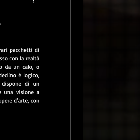
i
ari pacchetti di 
so con la realtà 
 da un calo, o 
eclino è logico, 
 dispone di un 
 una visione a 
opere d'arte, con 