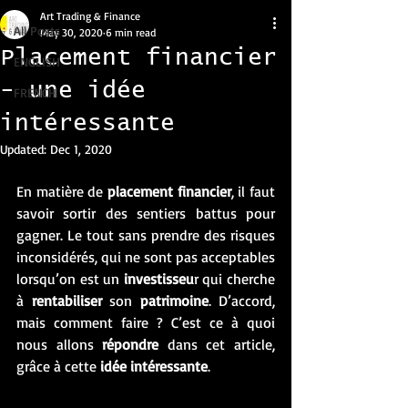
Art Trading & Finance
All Posts
May 30, 2020
6 min read
Placement financier
ENGLISH
- une idée
FRENCH
intéressante
Updated:
Dec 1, 2020
En matière de 
placement financier
, il faut 
savoir sortir des sentiers battus pour 
gagner. Le tout sans prendre des risques 
inconsidérés, qui ne sont pas acceptables 
lorsqu’on est un 
investisseu
r qui cherche 
à 
rentabiliser
 son 
patrimoine
. D’accord, 
mais comment faire ? C’est ce à quoi 
nous allons 
répondre
 dans cet article, 
grâce à cette 
idée intéressante
. 