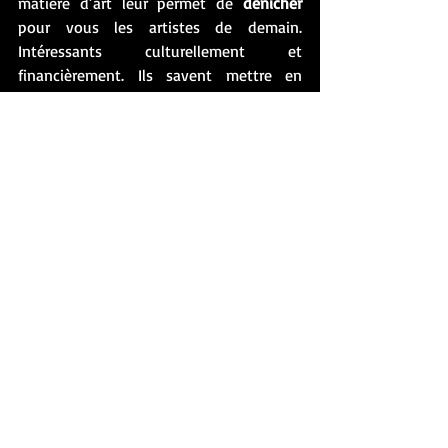
matière d’art leur permet de 
dénicher
pour vous les artistes de demain. 
Intéressants culturellement et 
financièrement. Ils savent mettre en 
valeur les artistes qui ont un vrai 
message
.  Et ils encouragent et 
sponsorisent le talent et l’authenticité. 
Car l’
authenticité touche
 toujours. 
Art, Finance & Trading est 
à la pointe
 du 
marché de l’art. Tout comme dans le 
domaine de la finance, qui a permis à 
cette PME suisse de se 
déployer très 
rapidement 
et avec une véritable 
vision 
sur l’avenir
. L’art est un domaine dans 
lequel la vision est fondamentale. 
Surtout lorsqu’il s’agit d’investir, car ceux 
qui investissent de façon à la fois sûre et 